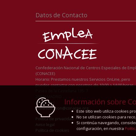
Datos de Contacto
Confederación Nacional de Centros Especiales de Emp
(CONACEE)
Horario: Prestamos nuestros Servicios OnLine, pero
puedes contactar con nosotros de 10:00 a 14:00 horas
Paseo de la Castellana 135- 7
28046 MADRID
Información sobre Co
911262254
administracion@conacee.org
Este sitio web utiliza cookies p
No se utilizan cookies para rec
Política de privacidad
Si continúa navegando, conside
Aviso legal
configuración, en nuestra
Políti
Política de cookies