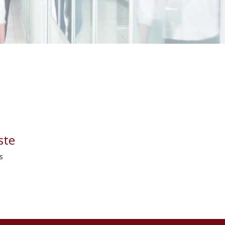
ste
s