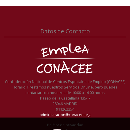
Datos de Contacto
Confederación Nacional de Centros Especiales de Empleo (CONACEE)
Horario: Prestamos nuestros Servicios OnLine, pero puedes
contactar con nosotros de 10:00 a 14:00 horas
Paseo de la Castellana 135- 7
28046 MADRID
911262254
administracion@conacee.org
Política de privacidad