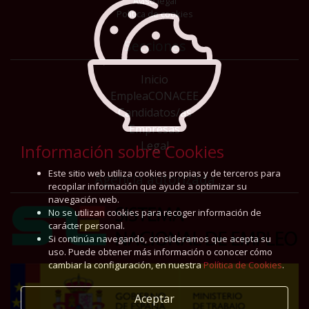
Aviso legal
Política de cookies
Secciones
Inicio
EmpleaCONACEE
Candidatos/as
Empresas
Legal
Información sobre Cookies
Este sitio web utiliza cookies propias y de terceros para
Agencia autorizada
recopilar información que ayude a optimizar su
navegación web.
No se utilizan cookies para recoger información de
carácter personal.
Si continúa navegando, consideramos que acepta su
uso. Puede obtener más información o conocer cómo
cambiar la configuración, en nuestra
Política de Cookies
.
Aceptar