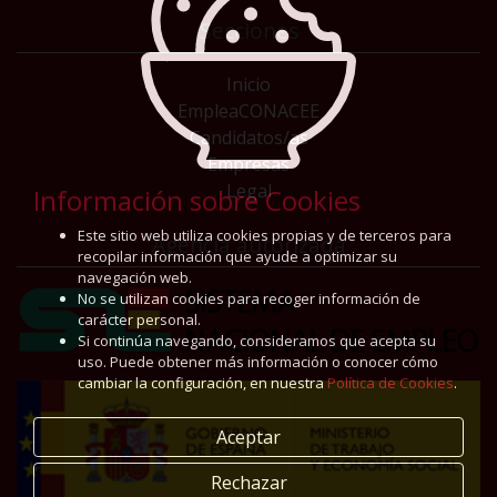
Secciones
Inicio
EmpleaCONACEE
Candidatos/as
Empresas
Legal
Información sobre Cookies
Este sitio web utiliza cookies propias y de terceros para
Agencia autorizada
recopilar información que ayude a optimizar su
navegación web.
No se utilizan cookies para recoger información de
carácter personal.
Si continúa navegando, consideramos que acepta su
uso. Puede obtener más información o conocer cómo
cambiar la configuración, en nuestra
Política de Cookies
.
Aceptar
Rechazar