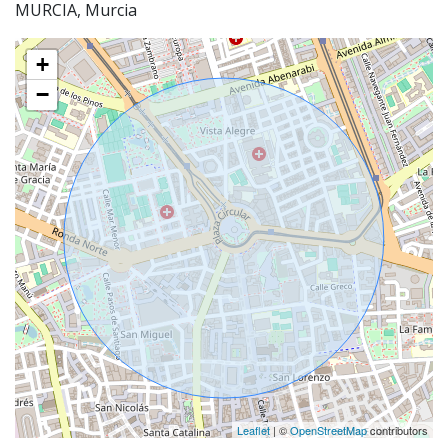
MURCIA, Murcia
+
−
Leaflet
| ©
OpenStreetMap
contributors