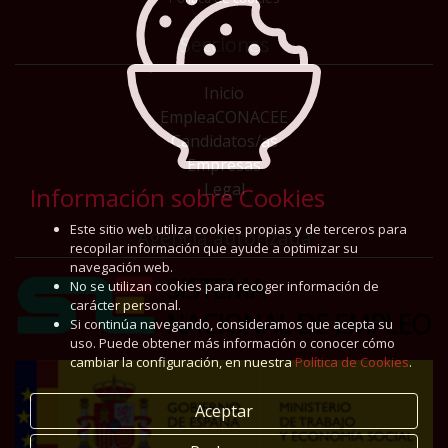
Secciones
Inicio
EmpleaCONACEE
Candidatos/as
Empresas
Legal
Información sobre Cookies
Este sitio web utiliza cookies propias y de terceros para
Agencia autorizada
recopilar información que ayude a optimizar su
navegación web.
No se utilizan cookies para recoger información de
carácter personal.
Si continúa navegando, consideramos que acepta su
uso. Puede obtener más información o conocer cómo
cambiar la configuración, en nuestra
Política de Cookies
.
Aceptar