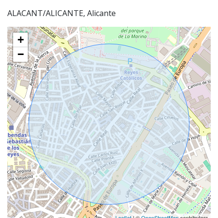
ALACANT/ALICANTE, Alicante
+
−
Leaflet
| ©
OpenStreetMap
contributors