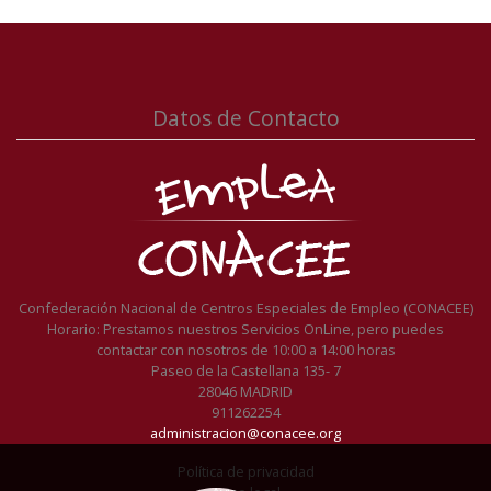
Datos de Contacto
Confederación Nacional de Centros Especiales de Empleo (CONACEE)
Horario: Prestamos nuestros Servicios OnLine, pero puedes
contactar con nosotros de 10:00 a 14:00 horas
Paseo de la Castellana 135- 7
28046 MADRID
911262254
administracion@conacee.org
Política de privacidad