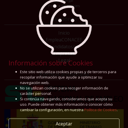
Aviso legal
Política de cookies
Secciones
Inicio
EmpleaCONACEE
Candidatos/as
Empresas
Legal
Información sobre Cookies
Este sitio web utiliza cookies propias y de terceros para
Agencia autorizada
recopilar información que ayude a optimizar su
navegación web.
No se utilizan cookies para recoger información de
carácter personal.
Si continúa navegando, consideramos que acepta su
uso. Puede obtener más información o conocer cómo
cambiar la configuración, en nuestra
Política de Cookies
.
Aceptar