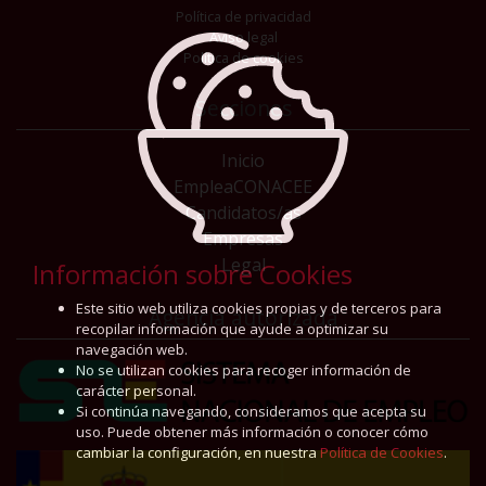
Política de privacidad
Aviso legal
Política de cookies
Secciones
Inicio
EmpleaCONACEE
Candidatos/as
Empresas
Legal
Información sobre Cookies
Este sitio web utiliza cookies propias y de terceros para
Agencia autorizada
recopilar información que ayude a optimizar su
navegación web.
No se utilizan cookies para recoger información de
carácter personal.
Si continúa navegando, consideramos que acepta su
uso. Puede obtener más información o conocer cómo
cambiar la configuración, en nuestra
Política de Cookies
.