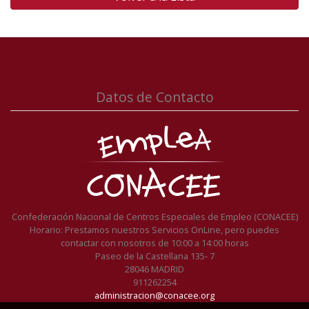
Datos de Contacto
Confederación Nacional de Centros Especiales de Empleo (CONACEE)
Horario: Prestamos nuestros Servicios OnLine, pero puedes
contactar con nosotros de 10:00 a 14:00 horas
Paseo de la Castellana 135- 7
28046 MADRID
911262254
administracion@conacee.org