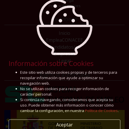
Aviso legal
Política de cookies
Secciones
Inicio
EmpleaCONACEE
Candidatos/as
Empresas
Legal
Información sobre Cookies
Este sitio web utiliza cookies propias y de terceros para
Agencia autorizada
recopilar información que ayude a optimizar su
navegación web.
No se utilizan cookies para recoger información de
carácter personal.
Si continúa navegando, consideramos que acepta su
uso. Puede obtener más información o conocer cómo
cambiar la configuración, en nuestra
Política de Cookies
.
Aceptar