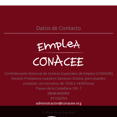
Datos de Contacto
Confederación Nacional de Centros Especiales de Empleo (CONACEE)
Horario: Prestamos nuestros Servicios OnLine, pero puedes
contactar con nosotros de 10:00 a 14:00 horas
Paseo de la Castellana 135- 7
28046 MADRID
911262254
administracion@conacee.org
Política de privacidad