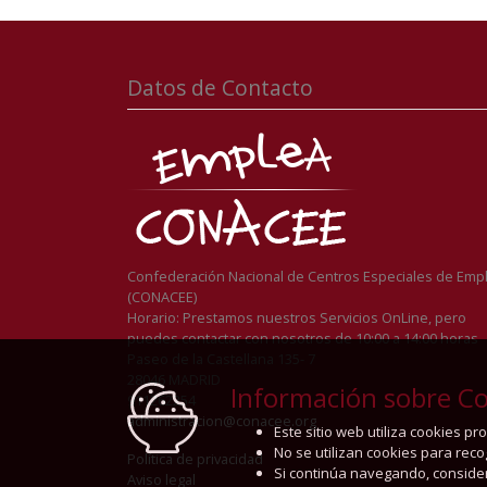
Datos de Contacto
Confederación Nacional de Centros Especiales de Emp
(CONACEE)
Horario: Prestamos nuestros Servicios OnLine, pero
puedes contactar con nosotros de 10:00 a 14:00 horas
Paseo de la Castellana 135- 7
28046 MADRID
Información sobre Co
911262254
administracion@conacee.org
Este sitio web utiliza cookies p
No se utilizan cookies para rec
Política de privacidad
Si continúa navegando, conside
Aviso legal