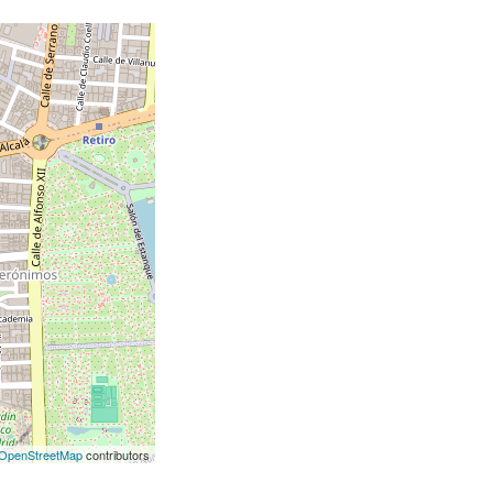
OpenStreetMap
contributors