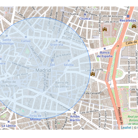
Leaflet
| ©