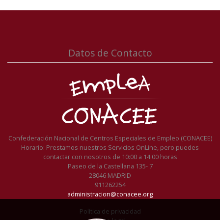
Datos de Contacto
Confederación Nacional de Centros Especiales de Empleo (CONACEE)
Horario: Prestamos nuestros Servicios OnLine, pero puedes
contactar con nosotros de 10:00 a 14:00 horas
Paseo de la Castellana 135- 7
28046 MADRID
911262254
administracion@conacee.org
Política de privacidad