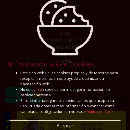
Aviso legal
Política de cookies
Secciones
Inicio
EmpleaCONACEE
Candidatos/as
Empresas
Legal
Información sobre Cookies
Este sitio web utiliza cookies propias y de terceros para
Agencia autorizada
recopilar información que ayude a optimizar su
navegación web.
No se utilizan cookies para recoger información de
carácter personal.
Si continúa navegando, consideramos que acepta su
uso. Puede obtener más información o conocer cómo
cambiar la configuración, en nuestra
Política de Cookies
.
Aceptar