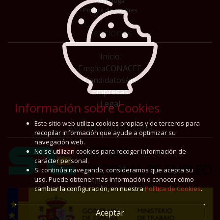
Aviso legal
Política de cookies
Secciones
Inicio
EmpleaCONACEE
Candidatos/as
Empresas
Legal
Información sobre Cookies
Este sitio web utiliza cookies propias y de terceros para
Agencia autorizada
recopilar información que ayude a optimizar su
navegación web.
No se utilizan cookies para recoger información de
carácter personal.
Si continúa navegando, consideramos que acepta su
uso. Puede obtener más información o conocer cómo
cambiar la configuración, en nuestra
Política de Cookies
.
Aceptar