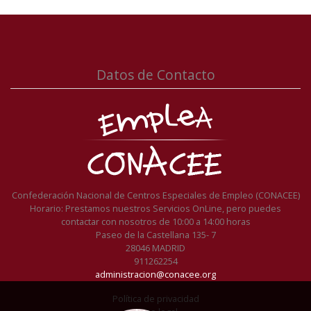
Datos de Contacto
Confederación Nacional de Centros Especiales de Empleo (CONACEE)
Horario: Prestamos nuestros Servicios OnLine, pero puedes
contactar con nosotros de 10:00 a 14:00 horas
Paseo de la Castellana 135- 7
28046 MADRID
911262254
administracion@conacee.org
Política de privacidad