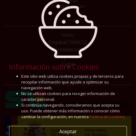
Aviso legal
Política de cookies
Secciones
Inicio
EmpleaCONACEE
Candidatos/as
Empresas
Legal
Información sobre Cookies
Este sitio web utiliza cookies propias y de terceros para
Agencia autorizada
recopilar información que ayude a optimizar su
navegación web.
No se utilizan cookies para recoger información de
carácter personal.
Si continúa navegando, consideramos que acepta su
uso. Puede obtener más información o conocer cómo
cambiar la configuración, en nuestra
Política de Cookies
.
Aceptar