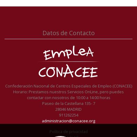
Datos de Contacto
Confederación Nacional de Centros Especiales de Empleo (CONACEE)
Horario: Prestamos nuestros Servicios OnLine, pero puedes
contactar con nosotros de 10:00 a 14:00 horas
Paseo de la Castellana 135- 7
28046 MADRID
911262254
administracion@conacee.org
Política de privacidad