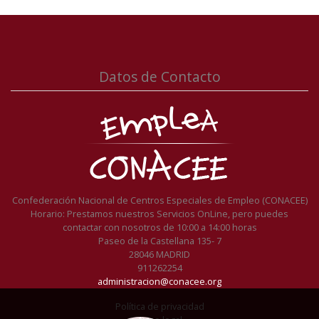
Datos de Contacto
Confederación Nacional de Centros Especiales de Empleo (CONACEE)
Horario: Prestamos nuestros Servicios OnLine, pero puedes
contactar con nosotros de 10:00 a 14:00 horas
Paseo de la Castellana 135- 7
28046 MADRID
911262254
administracion@conacee.org
Política de privacidad