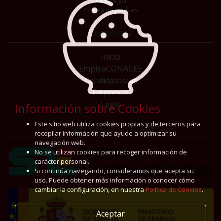
Aviso legal
Política de cookies
Secciones
Inicio
EmpleaCONACEE
Candidatos/as
Empresas
Legal
Información sobre Cookies
Este sitio web utiliza cookies propias y de terceros para
Agencia autorizada
recopilar información que ayude a optimizar su
navegación web.
No se utilizan cookies para recoger información de
carácter personal.
Si continúa navegando, consideramos que acepta su
uso. Puede obtener más información o conocer cómo
cambiar la configuración, en nuestra
Política de Cookies
.
Aceptar