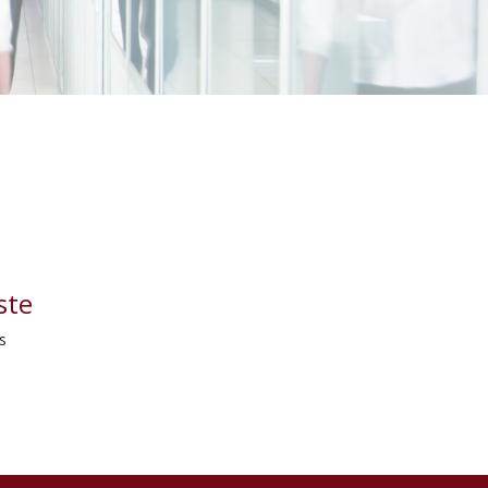
ste
s