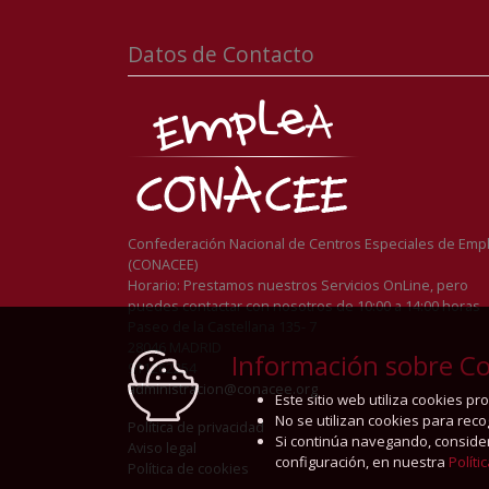
Datos de Contacto
Confederación Nacional de Centros Especiales de Emp
(CONACEE)
Horario: Prestamos nuestros Servicios OnLine, pero
puedes contactar con nosotros de 10:00 a 14:00 horas
Paseo de la Castellana 135- 7
28046 MADRID
Información sobre Co
911262254
administracion@conacee.org
Este sitio web utiliza cookies p
No se utilizan cookies para rec
Política de privacidad
Si continúa navegando, conside
Aviso legal
configuración, en nuestra
Políti
Política de cookies