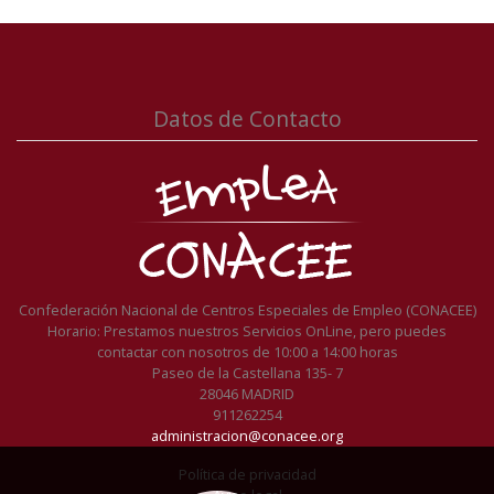
Datos de Contacto
Confederación Nacional de Centros Especiales de Empleo (CONACEE)
Horario: Prestamos nuestros Servicios OnLine, pero puedes
contactar con nosotros de 10:00 a 14:00 horas
Paseo de la Castellana 135- 7
28046 MADRID
911262254
administracion@conacee.org
Política de privacidad