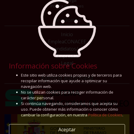
Aviso legal
Política de cookies
Secciones
Inicio
EmpleaCONACEE
Candidatos/as
Empresas
Legal
Información sobre Cookies
Este sitio web utiliza cookies propias y de terceros para
Agencia autorizada
recopilar información que ayude a optimizar su
navegación web.
No se utilizan cookies para recoger información de
carácter personal.
Si continúa navegando, consideramos que acepta su
uso. Puede obtener más información o conocer cómo
cambiar la configuración, en nuestra
Política de Cookies
.
Aceptar