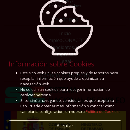
Aviso legal
Política de cookies
Secciones
Inicio
EmpleaCONACEE
Candidatos/as
Empresas
Legal
Información sobre Cookies
Este sitio web utiliza cookies propias y de terceros para
Agencia autorizada
recopilar información que ayude a optimizar su
navegación web.
No se utilizan cookies para recoger información de
carácter personal.
Si continúa navegando, consideramos que acepta su
uso. Puede obtener más información o conocer cómo
cambiar la configuración, en nuestra
Política de Cookies
.
Aceptar