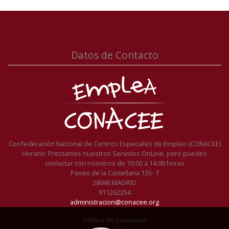
Datos de Contacto
Confederación Nacional de Centros Especiales de Empleo (CONACEE)
Horario: Prestamos nuestros Servicios OnLine, pero puedes
contactar con nosotros de 10:00 a 14:00 horas
Paseo de la Castellana 135- 7
28046 MADRID
911262254
administracion@conacee.org
Política de privacidad