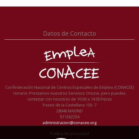
Datos de Contacto
Confederación Nacional de Centros Especiales de Empleo (CONACEE)
Horario: Prestamos nuestros Servicios OnLine, pero puedes
contactar con nosotros de 10:00 a 14:00 horas
Paseo de la Castellana 135- 7
28046 MADRID
911262254
administracion@conacee.org
Política de privacidad