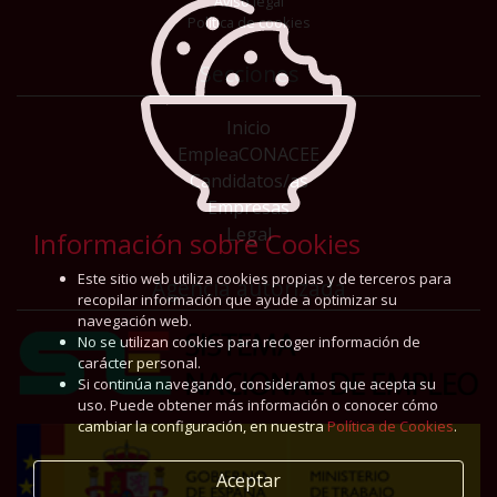
Aviso legal
Política de cookies
Secciones
Inicio
EmpleaCONACEE
Candidatos/as
Empresas
Legal
Información sobre Cookies
Este sitio web utiliza cookies propias y de terceros para
Agencia autorizada
recopilar información que ayude a optimizar su
navegación web.
No se utilizan cookies para recoger información de
carácter personal.
Si continúa navegando, consideramos que acepta su
uso. Puede obtener más información o conocer cómo
cambiar la configuración, en nuestra
Política de Cookies
.
Aceptar